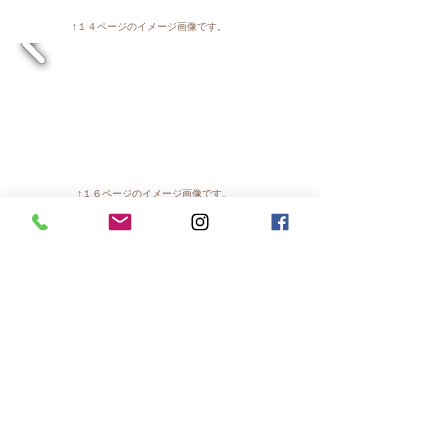
↑​１４ページのイメージ画像です。
↑​１６ページのイメージ画像です。
PRICE TOP
HOME
​MENU
PRICE
ABOUT
CONTACT
STUDIO
GALLERY
ACCESS
ウエディング
3面デジタル
ベーシック
木製フレーム
​婚活！
スクエア​
ブラウ
ン
５連木製フレーム