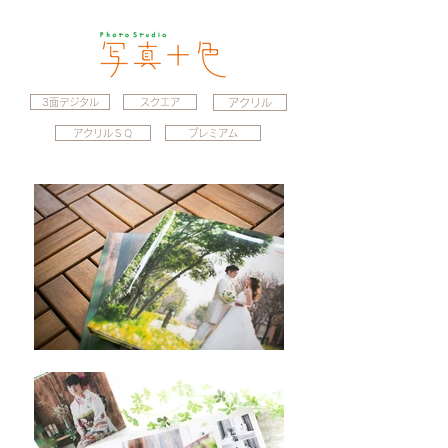
3面デジタル
スクエア
アクリル
アクリルＳＱ
プレミアム