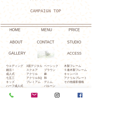
CAMPAIGN TOP
HOME
​MENU
PRICE
ABOUT
CONTACT
STUDIO
GALLERY
ACCESS
ウエディング
3面デジタル
ベーシック
木製フレーム
​婚活！
スクエア​
ブラウ
ン
５連木製フレーム
成人式
アクリル
麻
キャンバス
七五三
​アクリルSQ
和
アクリルプレート
キッズ
プレミアム
デニム
​その他撮影価格
ハーフ成人式
​バルー
ン
​お宮参り
​ステッチデコレ
建築・竣工写真
舞台・出張撮影
レンタル衣装
写真十色
Photo Studio
〒670-0973 兵庫県姫路市亀山一丁目35-1
E-mail
phototencolor@gmail.com