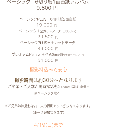
ベーシック 6切り紙1面台紙​アルバム
​9,800​ 円
ベーシックPLUS
6切り
紙2面台紙
19,000
円
ベーシック＋
全カットデータ
（30cut〜）
29,800
円
ベーシックPLUS＋全カットデータ
39,000
円
プレミアムPlan
えらべる3面台紙
＋
全カットデータ
54,000
円
​撮影料込みで安心
撮影時間は約30分​〜となります
ご卒業・ご入学と同時撮影も
(+6,000）撮影約1時間〜
※ベーシック除く
※ご兄弟姉妹撮影はお一人の撮影カットが少なく
なります
。
（ポーズ追加できます）
4/19(日)まで