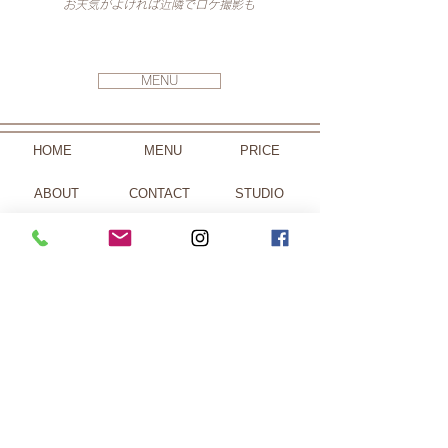
お天気がよければ近隣でロケ撮影も
MENU
HOME
​MENU
PRICE
ABOUT
CONTACT
STUDIO
GALLERY
ACCESS
ウエディング
3面デジタル
ベーシック
木製フレーム
​婚活！
スクエア​
ブラウ
ン
５連木製フレーム
成人式
アクリル
麻
キャンバス
七五三
​アクリルSQ
和
アクリルプレート
キッズ
プレミアム
デニム
​その他撮影価格
ハーフ成人式
​バルー
ン
​お宮参り
​ステッチデコレ
建築・竣工写真
舞台・出張撮影
レンタル衣装