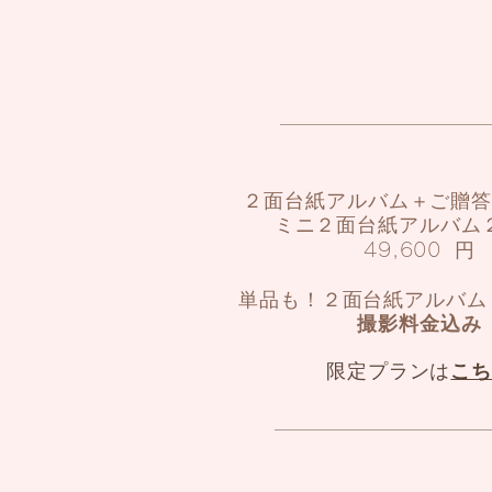
２面台紙アルバム＋ご贈
ミニ２面台紙アルバム２
49,600
​
​円
単品も！２面台紙​アルバ
​撮影料金込み
限定プランは
こ