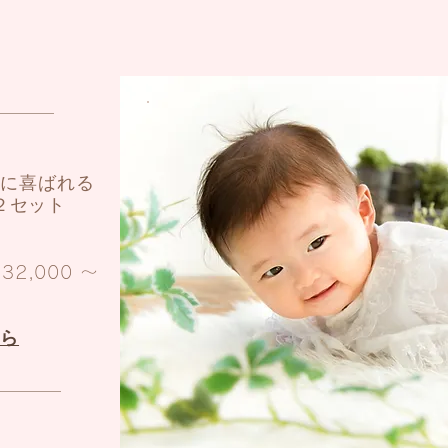
答に喜ばれる
セット​
ム
32,000 ​〜
ちら