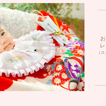
お
​
（
ス