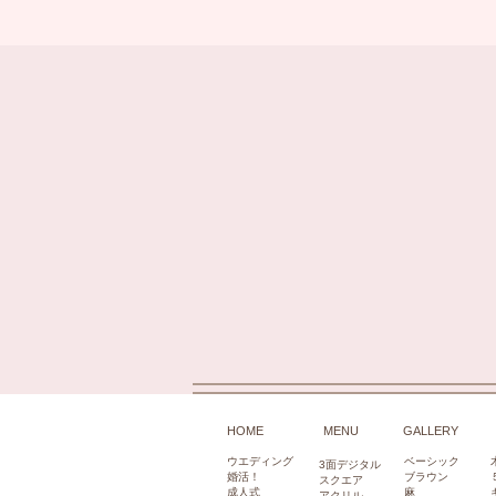
HOME
​MENU
GALLERY
ウエディング
ベーシック
3面デジタル
​婚活！
ブラウ
ン
スクエア​
成人式
麻
アクリル